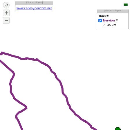
[click to collapse]
www.carlosyconchita.net
[click to collapse]
Tracks:
Nervion
7.545 km