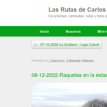
Saltar
al
contenido
Inicio
Nosotros
Mini-
Navegador de artículos
←
07-12-2022-La Quillane – Lago Calvet
Publicado en
1 - Hasta 5 km.
,
2-Moderada
,
Saillagosa
.
08-12-2022-Raquetas en la estac