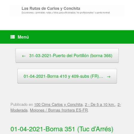
Saltar
al
contenido
Menú
Navegador de artículos
←
31-03-2021-Puerto del Portillón (borna 366)
01-04-2021-Borna 410 y 409-subs (FR)…
→
Publicado en
100 Cims Carlos y Conchita
,
2 - De 5 a 10 km.
,
2-
Moderada
,
Mojones / Bornas frontera ES-FR
.
01-04-2021-Borna 351 (Tuc d’Arrés)