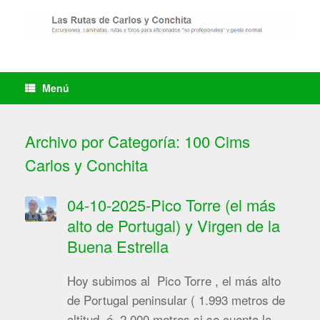
Saltar
al
contenido
Menú
Archivo por Categoría:
100 Cims
Carlos y Conchita
04-10-2025-Pico Torre (el más
alto de Portugal) y Virgen de la
Buena Estrella
Hoy subimos al Pico Torre , el más alto
de Portugal peninsular ( 1.993 metros de
altitud ó 2.000 metros si se cuenta la