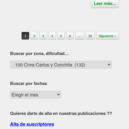
Leer más...
Navegador de artículos
1
2
3
4
5
6
…
22
Siguiente »
Buscar por zona, dificultad…
Buscar
por
zona,
Buscar por fechas
dificultad…
Buscar
por
fechas
Quieres darte de alta en nuestras publicaciones ??
Alta de suscriptores