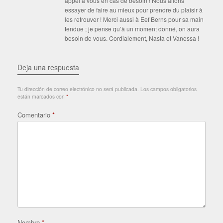
appel à vous en cas de besoin ! Nous allons
essayer de faire au mieux pour prendre du plaisir à
les retrouver ! Merci aussi à Eef Berns pour sa main
tendue ; je pense qu’à un moment donné, on aura
besoin de vous. Cordialement, Nasta et Vanessa !
Deja una respuesta
Tu dirección de correo electrónico no será publicada.
Los campos obligatorios
están marcados con
*
Comentario
*
Nombre
*