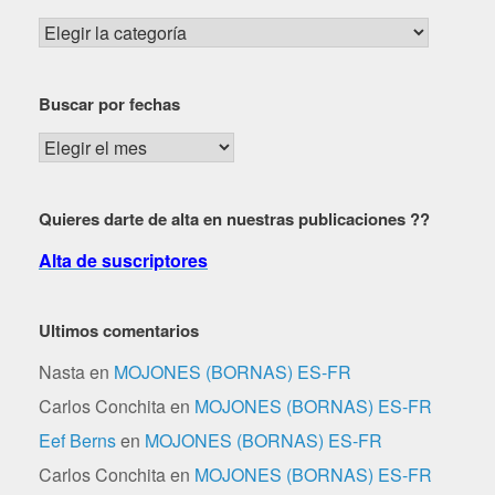
Buscar
por
zona,
Buscar por fechas
dificultad…
Buscar
por
fechas
Quieres darte de alta en nuestras publicaciones ??
Alta de suscriptores
Ultimos comentarios
Nasta
en
MOJONES (BORNAS) ES-FR
Carlos Conchita
en
MOJONES (BORNAS) ES-FR
Eef Berns
en
MOJONES (BORNAS) ES-FR
Carlos Conchita
en
MOJONES (BORNAS) ES-FR