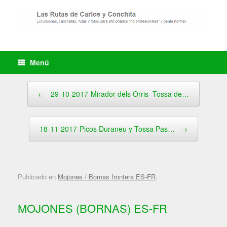
Saltar
al
contenido
Menú
Navegador de artículos
←
29-10-2017-Mirador dels Orris -Tossa de…
18-11-2017-Picos Duraneu y Tossa Pas…
→
Publicado en
Mojones / Bornas frontera ES-FR
.
MOJONES (BORNAS) ES-FR