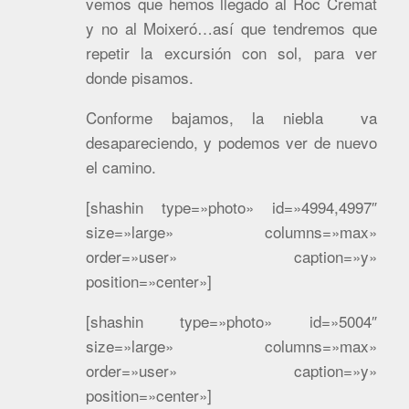
vemos que hemos llegado al Roc Cremat
y no al Moixeró…así que tendremos que
repetir la excursión con sol, para ver
donde pisamos.
Conforme bajamos, la niebla va
desapareciendo, y podemos ver de nuevo
el camino.
[shashin type=»photo» id=»4994,4997″
size=»large» columns=»max»
order=»user» caption=»y»
position=»center»]
[shashin type=»photo» id=»5004″
size=»large» columns=»max»
order=»user» caption=»y»
position=»center»]