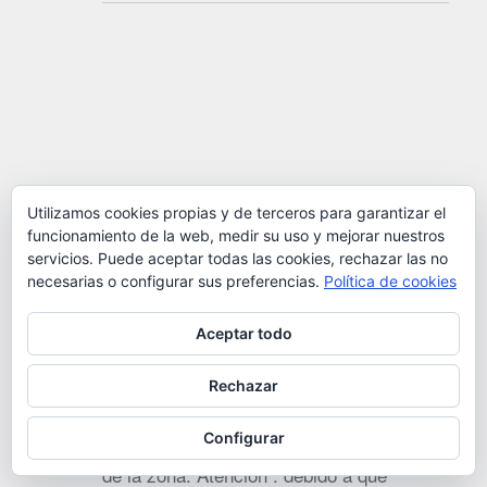
14-04-2013 – Pla de la Calme –
Utilizamos cookies propias y de terceros para garantizar el
funcionamiento de la web, medir su uso y mejorar nuestros
Pic dels Moros (100 Cims)
servicios. Puede aceptar todas las cookies, rechazar las no
(raquetas)
necesarias o configurar sus preferencias.
Política de cookies
Dificultad : Fácil Recorrido : 9’910 km.
Aceptar todo
Desnivel : 320 m. Alturas : 1.988 /
2.135 Excursión con raquetas para llegar
Rechazar
al Pic dels Moros desde el parking de La
Configurar
Calme (Font Romeu) , con bonitas vistas
de la zona. Atención : debido a que