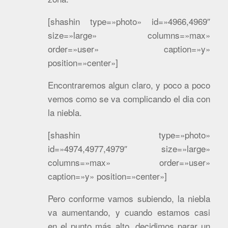
[shashin type=»photo» id=»4966,4969″
size=»large» columns=»max»
order=»user» caption=»y»
position=»center»]
Encontraremos algun claro, y poco a poco
vemos como se va complicando el dia con
la niebla.
[shashin type=»photo»
id=»4974,4977,4979″ size=»large»
columns=»max» order=»user»
caption=»y» position=»center»]
Pero conforme vamos subiendo, la niebla
va aumentando, y cuando estamos casi
en el punto más alto, decidimos parar un