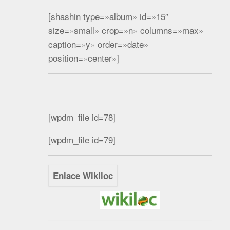
[shashin type=»album» id=»15″
size=»small» crop=»n» columns=»max»
caption=»y» order=»date»
position=»center»]
[wpdm_file id=78]
[wpdm_file id=79]
Enlace Wikiloc