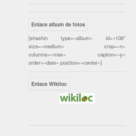
Enlace album de fotos
[shashin type=»album» id=»106″
size=»medium» crop=»n»
columns=»max» caption=»y»
order=»date» position=»center»]
Enlace Wikiloc