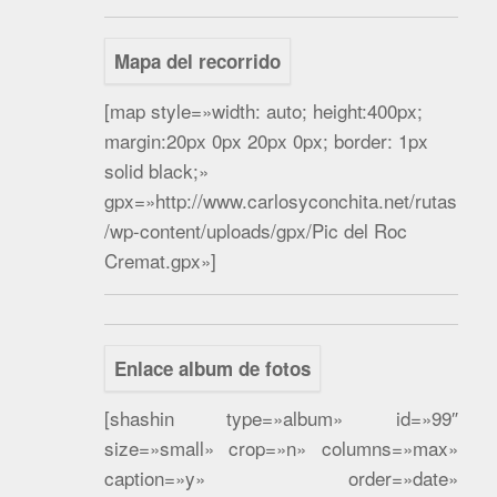
Mapa del recorrido
[map style=»width: auto; height:400px;
margin:20px 0px 20px 0px; border: 1px
solid black;»
gpx=»http://www.carlosyconchita.net/rutas
/wp-content/uploads/gpx/Pic del Roc
Cremat.gpx»]
Enlace album de fotos
[shashin type=»album» id=»99″
size=»small» crop=»n» columns=»max»
caption=»y» order=»date»