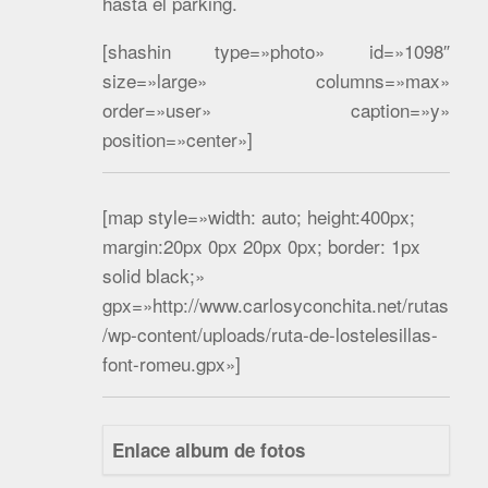
hasta el parking.
[shashin type=»photo» id=»1098″
size=»large» columns=»max»
order=»user» caption=»y»
position=»center»]
[map style=»width: auto; height:400px;
margin:20px 0px 20px 0px; border: 1px
solid black;»
gpx=»http://www.carlosyconchita.net/rutas
/wp-content/uploads/ruta-de-lostelesillas-
font-romeu.gpx»]
Enlace album de fotos