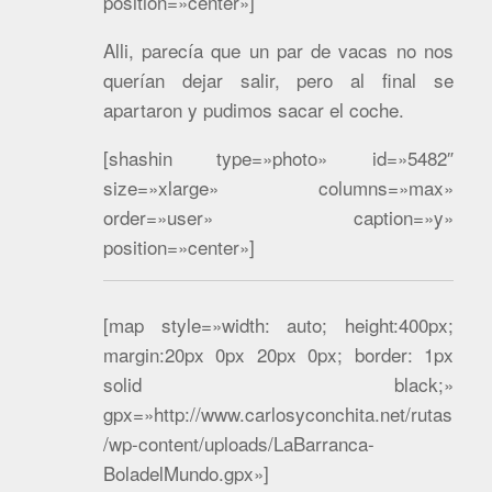
position=»center»]
Alli, parecía que un par de vacas no nos
querían dejar salir, pero al final se
apartaron y pudimos sacar el coche.
[shashin type=»photo» id=»5482″
size=»xlarge» columns=»max»
order=»user» caption=»y»
position=»center»]
[map style=»width: auto; height:400px;
margin:20px 0px 20px 0px; border: 1px
solid black;»
gpx=»http://www.carlosyconchita.net/rutas
/wp-content/uploads/LaBarranca-
BoladelMundo.gpx»]