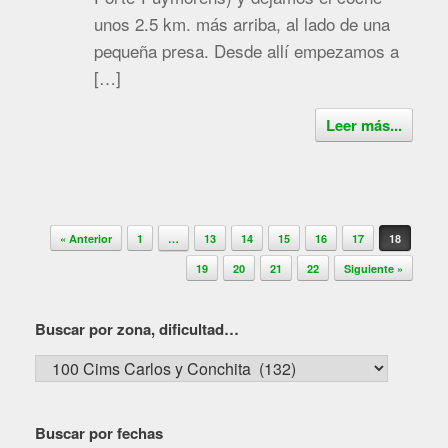
unos 2.5 km. más arriba, al lado de una
pequeña presa. Desde allí empezamos a
[…]
Leer más...
Navegador de artículos
« Anterior
1
…
13
14
15
16
17
18
19
20
21
22
Siguiente »
Buscar por zona, dificultad…
Buscar
por
zona,
Buscar por fechas
dificultad…