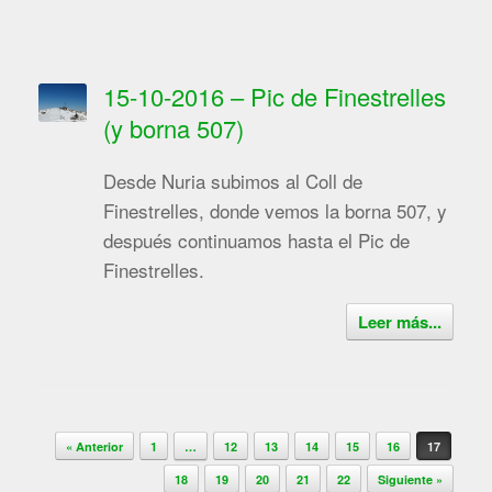
15-10-2016 – Pic de Finestrelles
(y borna 507)
Desde Nuria subimos al Coll de
Finestrelles, donde vemos la borna 507, y
después continuamos hasta el Pic de
Finestrelles.
Leer más...
Navegador de artículos
« Anterior
1
…
12
13
14
15
16
17
18
19
20
21
22
Siguiente »