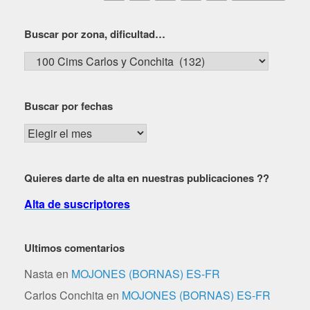
Buscar por zona, dificultad…
Buscar
por
zona,
Buscar por fechas
dificultad…
Buscar
por
fechas
Quieres darte de alta en nuestras publicaciones ??
Alta de suscriptores
Ultimos comentarios
Nasta
en
MOJONES (BORNAS) ES-FR
Carlos Conchita
en
MOJONES (BORNAS) ES-FR