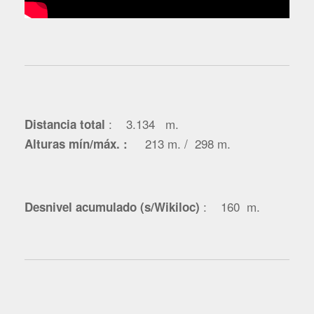
: 3.134 m
.
Distancia total
213 m. / 298 m.
Alturas mín/máx. :
: 160 m.
Desnivel acumulado (s/Wikiloc)