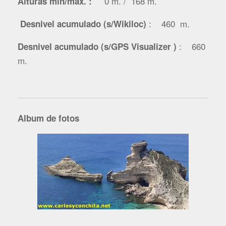
0 m. / 168 m.
Alturas mín/máx. :
: 460 m.
Desnivel acumulado (s/Wikiloc)
: 660
Desnivel acumulado (s/GPS Visualizer )
m.
Album de fotos