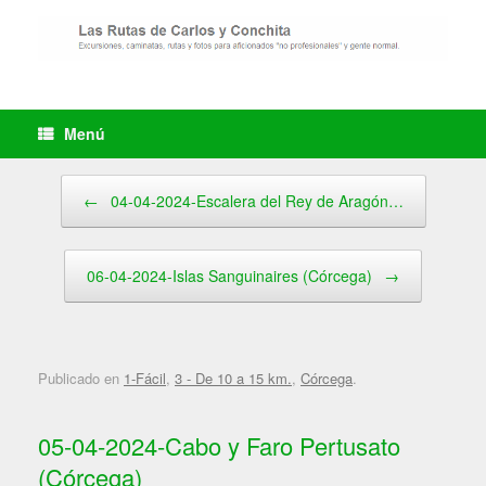
Saltar
al
contenido
Menú
Navegador de artículos
←
04-04-2024-Escalera del Rey de Aragón…
06-04-2024-Islas Sanguinaires (Córcega)
→
Publicado en
1-Fácil
,
3 - De 10 a 15 km.
,
Córcega
.
05-04-2024-Cabo y Faro Pertusato
(Córcega)