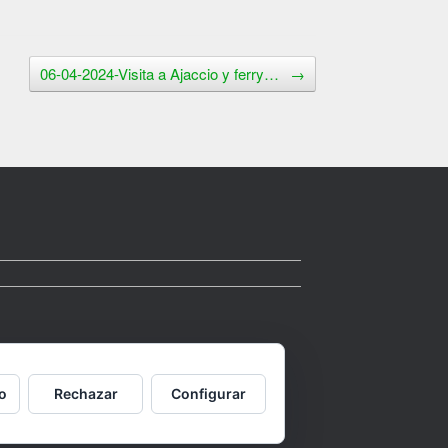
06-04-2024-Visita a Ajaccio y ferry…
→
o
Rechazar
Configurar