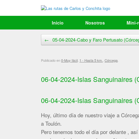
Saltar
al
contenido
Inicio
Nosotros
Mini-
Navegador de artículos
←
05-04-2024-Cabo y Faro Pertusato (Córce
Publicado en
0-Muy fácil
,
1 - Hasta 5 km.
,
Córcega
.
06-04-2024-Islas Sanguinaires (
06-04-2024-Islas Sanguinaires (
Hoy, último día de nuestro viaje a Córce
a Toulón.
Pero tenemos todo el día por delante , a