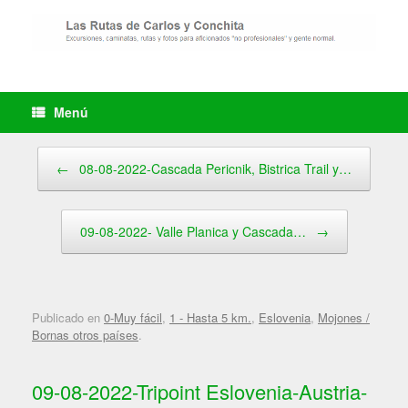
Saltar
al
contenido
Menú
Navegador de artículos
←
08-08-2022-Cascada Pericnik, Bistrica Trail y…
09-08-2022- Valle Planica y Cascada…
→
Publicado en
0-Muy fácil
,
1 - Hasta 5 km.
,
Eslovenia
,
Mojones /
Bornas otros países
.
09-08-2022-Tripoint Eslovenia-Austria-