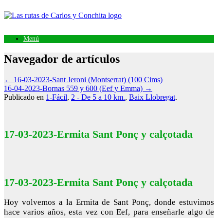
Saltar
al
contenido
Menú
Navegador de artículos
←
16-03-2023-Sant Jeroni (Montserrat) (100 Cims)
16-04-2023-Bornas 559 y 600 (Eef y Emma)
→
Publicado en
1-Fácil
,
2 - De 5 a 10 km.
,
Baix Llobregat
.
17-03-2023-Ermita Sant Ponç y calçotada
17-03-2023-Ermita Sant Ponç y calçotada
Hoy volvemos a la Ermita de Sant Ponç, donde estuvimos
hace varios años, esta vez con Eef, para enseñarle algo de