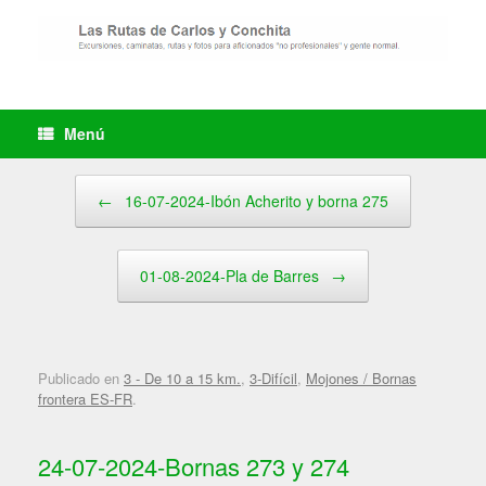
Saltar
al
contenido
Menú
Navegador de artículos
←
16-07-2024-Ibón Acherito y borna 275
01-08-2024-Pla de Barres
→
Publicado en
3 - De 10 a 15 km.
,
3-Difícil
,
Mojones / Bornas
frontera ES-FR
.
24-07-2024-Bornas 273 y 274