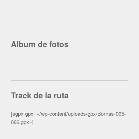
Album de fotos
Track de la ruta
[sgpx gpx=»/wp-content/uploads/gpx/Bornas-065-
066.gpx»]