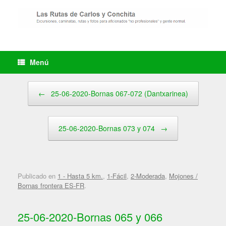
Saltar
al
contenido
Menú
Navegador de artículos
←
25-06-2020-Bornas 067-072 (Dantxarinea)
25-06-2020-Bornas 073 y 074
→
Publicado en
1 - Hasta 5 km.
,
1-Fácil
,
2-Moderada
,
Mojones /
Bornas frontera ES-FR
.
25-06-2020-Bornas 065 y 066