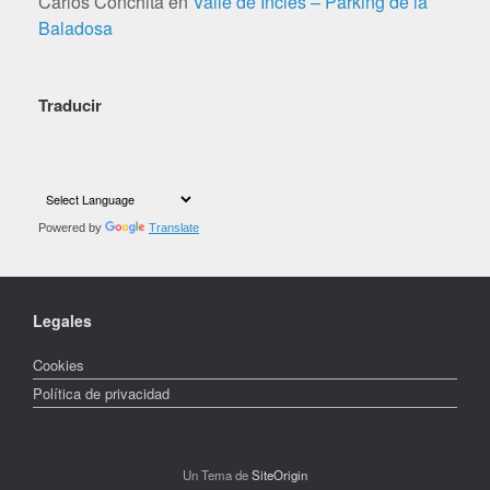
Carlos Conchita
en
Valle de Incles – Parking de la
Baladosa
Traducir
Powered by
Translate
Legales
Cookies
Política de privacidad
Un Tema de
SiteOrigin