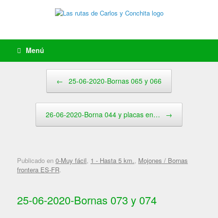
Saltar
al
contenido
Menú
Navegador de artículos
←
25-06-2020-Bornas 065 y 066
26-06-2020-Borna 044 y placas en…
→
Publicado en
0-Muy fácil
,
1 - Hasta 5 km.
,
Mojones / Bornas
frontera ES-FR
.
25-06-2020-Bornas 073 y 074