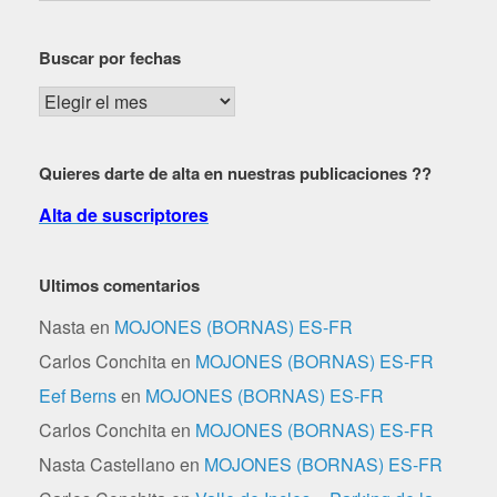
por
zona,
Buscar por fechas
dificultad…
Buscar
por
fechas
Quieres darte de alta en nuestras publicaciones ??
Alta de suscriptores
Ultimos comentarios
Nasta
en
MOJONES (BORNAS) ES-FR
Carlos Conchita
en
MOJONES (BORNAS) ES-FR
Eef Berns
en
MOJONES (BORNAS) ES-FR
Carlos Conchita
en
MOJONES (BORNAS) ES-FR
Nasta Castellano
en
MOJONES (BORNAS) ES-FR