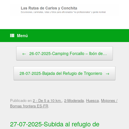
Saltar
al
contenido
Menú
Navegador de artículos
←
26-07-2025-Camping Forcallo – Ibón de…
28-07-2025-Bajada del Refugio de Trigoniero
→
Publicado en
2 - De 5 a 10 km.
,
2-Moderada
,
Huesca
,
Mojones /
Bornas frontera ES-FR
.
27-07-2025-Subida al refugio de