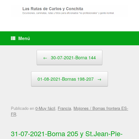
Saltar
al
contenido
Menú
Navegador de artículos
←
30-07-2021-Borna 144
01-08-2021-Bornas 198-207
→
Publicado en
0-Muy fácil
,
Francia
,
Mojones / Bornas frontera ES-
FR
.
31-07-2021-Borna 205 y St.Jean-Pie-