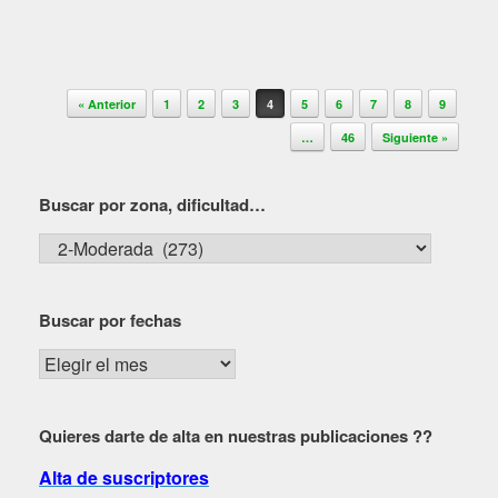
Navegador de artículos
« Anterior
1
2
3
4
5
6
7
8
9
…
46
Siguiente »
Buscar por zona, dificultad…
Buscar
por
zona,
Buscar por fechas
dificultad…
Buscar
por
fechas
Quieres darte de alta en nuestras publicaciones ??
Alta de suscriptores