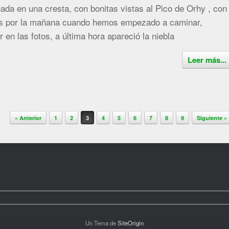
ada en una cresta, con bonitas vistas al Pico de Orhy , con
os por la mañana cuando hemos empezado a caminar,
en las fotos, a última hora apareció la niebla
Leer más...
« Anterior
1
2
3
4
5
6
7
8
9
Siguiente »
Un Tema de
SiteOrigin