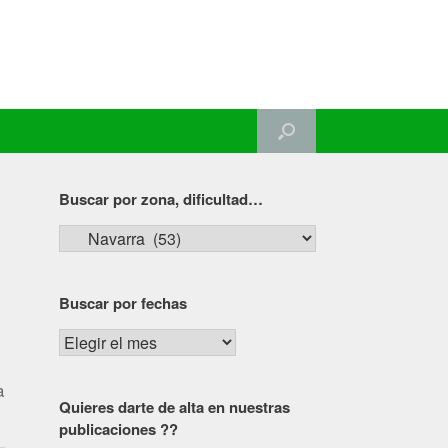
Buscar por zona, dificultad…
Buscar
por
zona,
Buscar por fechas
dificultad…
Buscar
por
fechas
a
Quieres darte de alta en nuestras
publicaciones ??