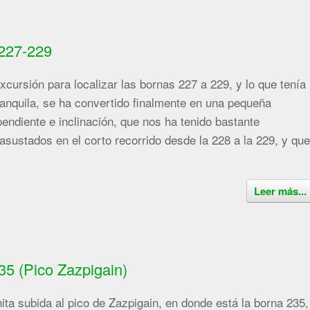
227-229
xcursión para localizar las bornas 227 a 229, y lo que tenía
tranquila, se ha convertido finalmente en una pequeña
 pendiente e inclinación, que nos ha tenido bastante
asustados en el corto recorrido desde la 228 a la 229, y qu
Leer más...
5 (Pico Zazpigain)
a subida al pico de Zazpigain, en donde está la borna 235,