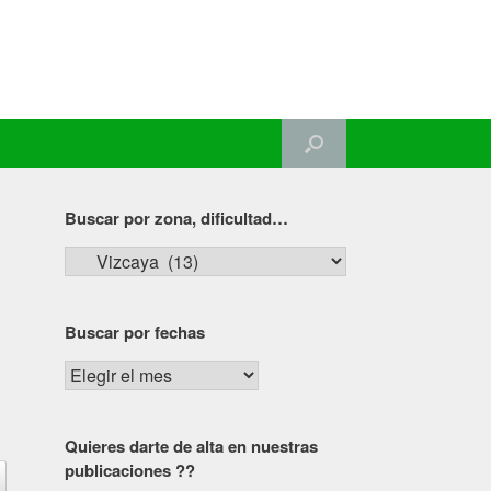
Buscar por zona, dificultad…
Buscar
por
zona,
Buscar por fechas
dificultad…
Buscar
por
fechas
Quieres darte de alta en nuestras
publicaciones ??