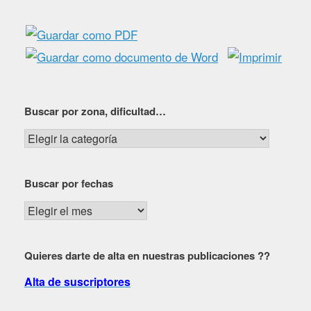
Buscar por zona, dificultad…
Buscar
por
zona,
Buscar por fechas
dificultad…
Buscar
por
fechas
Quieres darte de alta en nuestras publicaciones ??
Alta de suscriptores