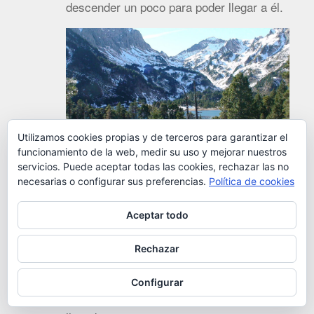
descender un poco para poder llegar a él.
Utilizamos cookies propias y de terceros para garantizar el
funcionamiento de la web, medir su uso y mejorar nuestros
servicios. Puede aceptar todas las cookies, rechazar las no
necesarias o configurar sus preferencias.
Política de cookies
Aceptar todo
Podemos rodear el lago sin problema,
pero hay que contar algo más de 1 hora
Rechazar
para hacerlo.
Configurar
En el lado contrario a donde hemos