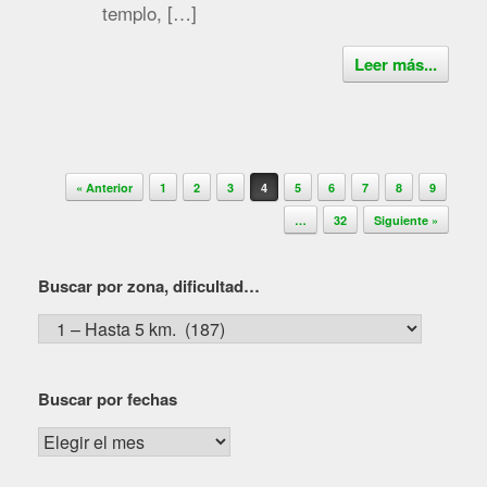
templo, […]
Leer más...
Navegador de artículos
« Anterior
1
2
3
4
5
6
7
8
9
…
32
Siguiente »
Buscar por zona, dificultad…
Buscar
por
zona,
Buscar por fechas
dificultad…
Buscar
por