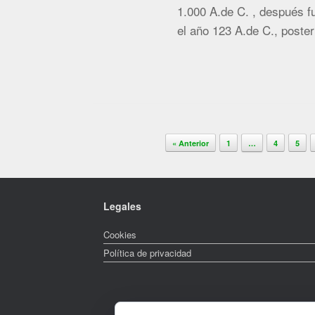
1.000 A.de C. , después f
el año 123 A.de C., poste
Navegador de artículos
« Anterior
1
…
4
5
Legales
Cookies
Política de privacidad