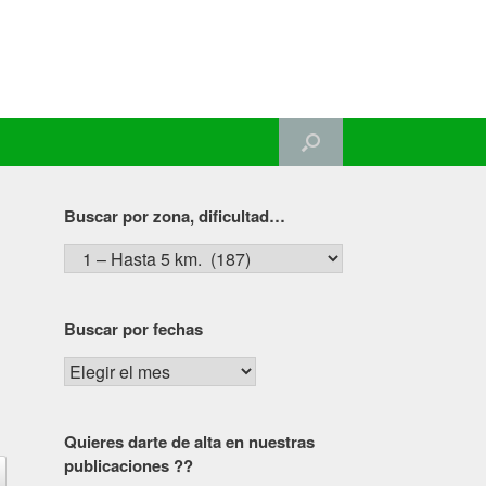
Buscar por zona, dificultad…
Buscar
por
zona,
Buscar por fechas
dificultad…
Buscar
por
fechas
Quieres darte de alta en nuestras
publicaciones ??