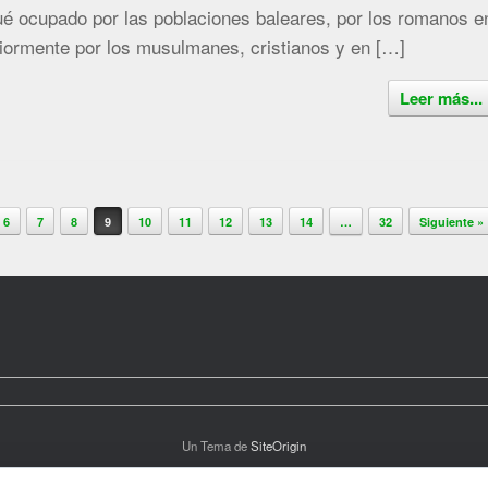
ué ocupado por las poblaciones baleares, por los romanos e
riormente por los musulmanes, cristianos y en […]
Leer más...
6
7
8
9
10
11
12
13
14
…
32
Siguiente »
Un Tema de
SiteOrigin