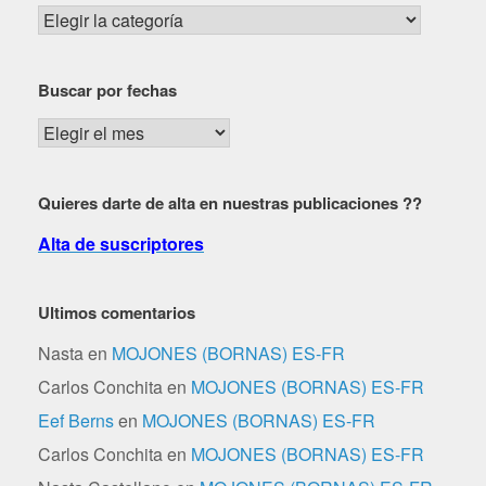
Buscar
por
zona,
Buscar por fechas
dificultad…
Buscar
por
fechas
Quieres darte de alta en nuestras publicaciones ??
Alta de suscriptores
Ultimos comentarios
Nasta
en
MOJONES (BORNAS) ES-FR
Carlos Conchita
en
MOJONES (BORNAS) ES-FR
Eef Berns
en
MOJONES (BORNAS) ES-FR
Carlos Conchita
en
MOJONES (BORNAS) ES-FR