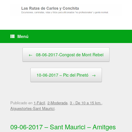
Saltar
al
contenido
Menú
Navegador de artículos
←
08-06-2017-Congost de Mont Rebei
10-06-2017 – Pic del Pinetó
→
Publicado en
1-Fácil
,
2-Moderada
,
3 - De 10 a 15 km.
,
Aiguestortes-Sant Maurici
.
09-06-2017 – Sant Maurici – Amitges