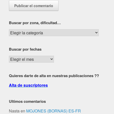
Buscar por zona, dificultad…
Buscar
por
zona,
Buscar por fechas
dificultad…
Buscar
por
fechas
Quieres darte de alta en nuestras publicaciones ??
Alta de suscriptores
Ultimos comentarios
Nasta
en
MOJONES (BORNAS) ES-FR