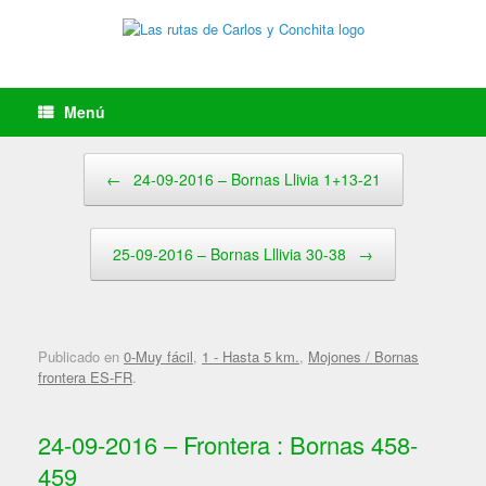
Saltar
al
contenido
Menú
Navegador de artículos
←
24-09-2016 – Bornas Llivia 1+13-21
25-09-2016 – Bornas Lllivia 30-38
→
Publicado en
0-Muy fácil
,
1 - Hasta 5 km.
,
Mojones / Bornas
frontera ES-FR
.
24-09-2016 – Frontera : Bornas 458-
459