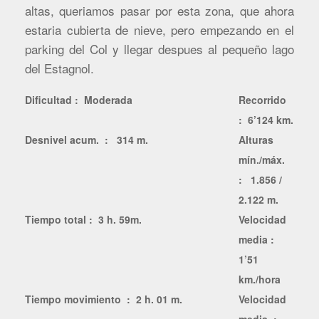
altas, queriamos pasar por esta zona, que ahora
estaria cubierta de nieve, pero empezando en el
parking del Col y llegar despues al pequeño lago
del Estagnol.
Dificultad : Moderada
Recorrido
: 6’124 km.
Desnivel acum. : 314 m.
Alturas
mín./máx.
: 1.856 /
2.122 m.
Tiempo total : 3 h. 59m.
Velocidad
media :
1’51
km./hora
Tiempo movimiento : 2 h. 01 m.
Velocidad
media :