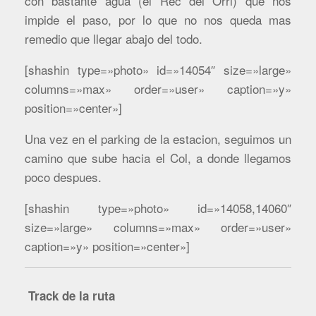
con bastante agua (el Rec del Orri) que nos
impide el paso, por lo que no nos queda mas
remedio que llegar abajo del todo.
[shashin type=»photo» id=»14054″ size=»large»
columns=»max» order=»user» caption=»y»
position=»center»]
Una vez en el parking de la estacion, seguimos un
camino que sube hacia el Col, a donde llegamos
poco despues.
[shashin type=»photo» id=»14058,14060″
size=»large» columns=»max» order=»user»
caption=»y» position=»center»]
Track de la ruta