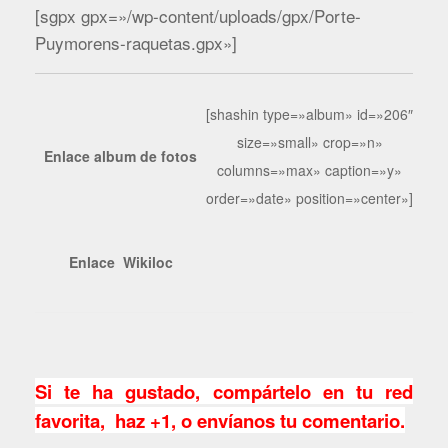
[sgpx gpx=»/wp-content/uploads/gpx/Porte-
Puymorens-raquetas.gpx»]
[shashin type=»album» id=»206″
size=»small» crop=»n»
Enlace album de fotos
columns=»max» caption=»y»
order=»date» position=»center»]
Enlace Wikiloc
Si te ha gustado, compártelo en tu red
favorita, haz +1, o envíanos tu comentario.