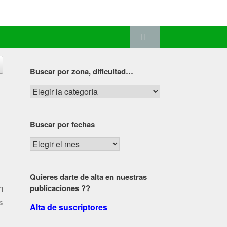
Buscar por zona, dificultad…
Buscar
por
zona,
Buscar por fechas
dificultad…
Buscar
por
fechas
Quieres darte de alta en nuestras
n
publicaciones ??
s
Alta de suscriptores