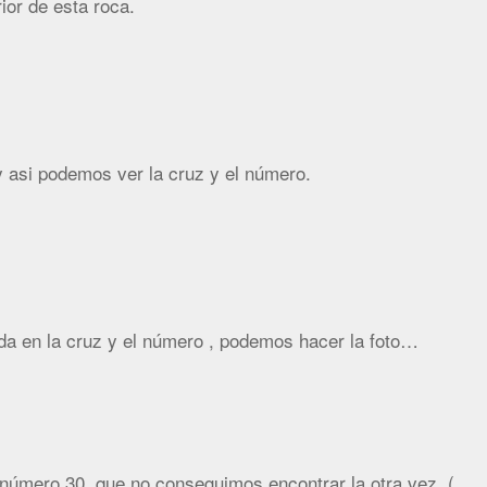
ior de esta roca.
 y asi podemos ver la cruz y el número.
a en la cruz y el número , podemos hacer la foto…
a número 30, que no conseguimos encontrar la otra vez, (