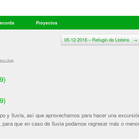
records
Proyectos
05-12-2016 – Refugio de Llobins
→
ra Llívia
.
9)
9)
po y lluvia, así que aprovechamos para hacer una excursió
ña, para que en caso de lluvia podamos regresar más o meno