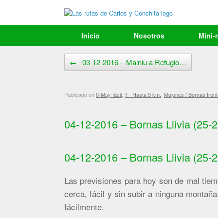
Saltar
al
contenido
Inicio
Nosotros
Mini-
Navegador de artículos
←
03-12-2016 – Malniu a Refugio…
Publicado en
0-Muy fácil
,
1 - Hasta 5 km.
,
Mojones / Bornas fronte
04-12-2016 – Bornas Llivia (25-2
04-12-2016 – Bornas Llivia (25-2
Las previsiones para hoy son de mal tiem
cerca, fácil y sin subir a ninguna monta
fácilmente.