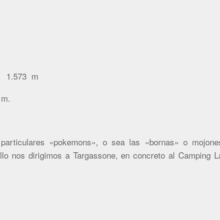
/ 1.573
m
m.
particulares «pokemons», o sea las «bornas» o mojone
 ello nos dirigimos a Targassone, en concreto al Camping L