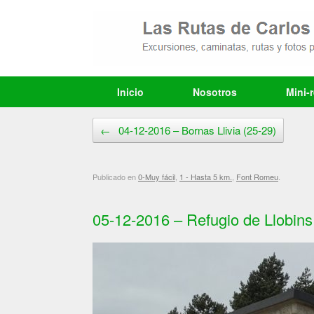
Saltar
al
contenido
Inicio
Nosotros
Mini-
Navegador de artículos
←
04-12-2016 – Bornas Llivia (25-29)
Publicado en
0-Muy fácil
,
1 - Hasta 5 km.
,
Font Romeu
.
05-12-2016 – Refugio de Llobins