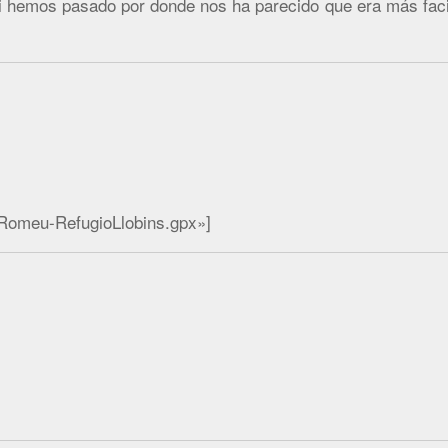
si hemos pasado por donde nos ha parecido que era más faci
tRomeu-RefugioLlobins.gpx»]