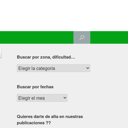
Buscar por zona, dificultad…
Buscar
por
zona,
Buscar por fechas
dificultad…
Buscar
por
fechas
Quieres darte de alta en nuestras
publicaciones ??