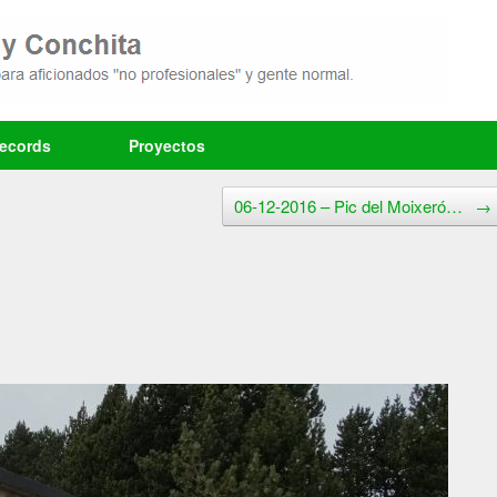
records
Proyectos
06-12-2016 – Pic del Moixeró…
→