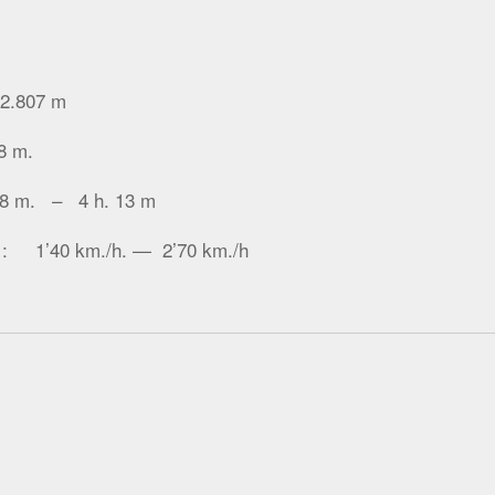
2.807 m
 m.
8 m. – 4 h. 13 m
: 1’40 km./h. — 2’70 km./h