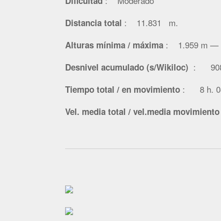
: Moderado
Dificultad
: 11.831
m.
Distancia total
: 1.959 m — 
Alturas mínima / máxima
: 908
Desnivel acumulado (s/Wikiloc)
: 8 h. 0
Tiempo total / en movimiento
Vel. media total / vel.media movimiento