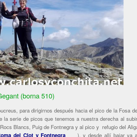
egant (borna 510)
creus, para dirigirnos después hacia el pico de la Fosa de
e la serie de picos que tenemos a nuestra derecha al subir
 Rocs Blancs, Puig de Fontnegra y al pico y refugio del Alig
), y desde allí bajar ya a
Coma del Clot y Fontnegra