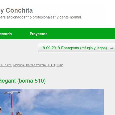
records
Proyectos
18-09-2018-Ensagents (refugio y lagos)
→
0 a 15 km.
,
Mojones / Bornas frontera ES-FR
,
Nuria
.
egant (borna 510)