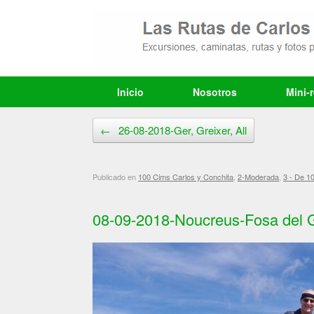
Saltar
al
contenido
Inicio
Nosotros
Mini-
Navegador de artículos
←
26-08-2018-Ger, Greixer, All
Publicado en
100 Cims Carlos y Conchita
,
2-Moderada
,
3 - De 1
08-09-2018-Noucreus-Fosa del G