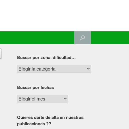
Buscar por zona, dificultad…
Buscar
por
zona,
Buscar por fechas
dificultad…
Buscar
por
fechas
Quieres darte de alta en nuestras
publicaciones ??