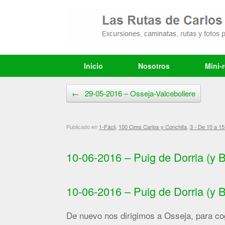
Saltar
al
contenido
Inicio
Nosotros
Mini-
Navegador de artículos
←
29-05-2016 – Osseja-Valcebollere
Publicado en
1-Fácil
,
100 Cims Carlos y Conchita
,
3 - De 10 a 15
10-06-2016 – Puig de Dorria (y 
10-06-2016 – Puig de Dorria (y 
De nuevo nos dirigimos a Osseja, para cog