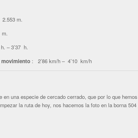
/
2.553 m
.
 m.
 – 3’37 h.
: 2’86 km/h – 4’10 km/h
a movimiento
e en una especie de cercado cerrado, que por lo que hemos
empezar la ruta de hoy, nos hacemos la foto en la borna 504