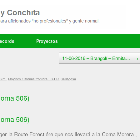
records
Proyectos
11-06-2016 – Brangolí – Ermita…
→
 km.
,
Mojones / Bornas frontera ES-FR
,
Saillagosa
.
Borna 506)
Borna 506)
er la Route Forestiére que nos llevará a la Coma Morera ,