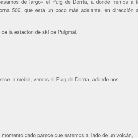
samos de largo» el Puig de Dorria, a donde iremos a l
Borna 506, que está un poco más adelante, en dirección a
a de la estacion de ski de Puigmal.
ece la niebla, vemos el Puig de Dorria, adonde nos
un momento dado parece que estemos al lado de un volcán,