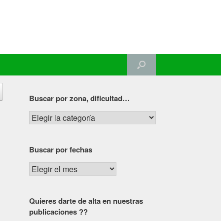
Buscar por zona, dificultad…
Buscar
por
zona,
Buscar por fechas
dificultad…
Buscar
por
fechas
Quieres darte de alta en nuestras
publicaciones ??