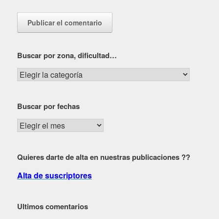
Buscar por zona, dificultad…
Buscar
por
zona,
Buscar por fechas
dificultad…
Buscar
por
fechas
Quieres darte de alta en nuestras publicaciones ??
Alta de suscriptores
Ultimos comentarios