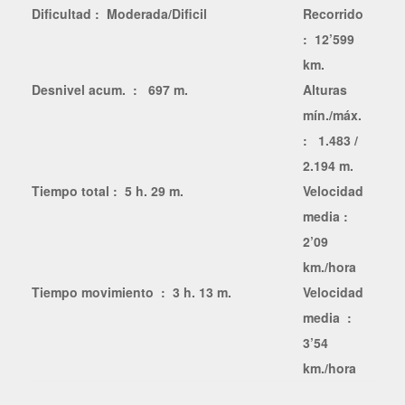
Dificultad : Moderada/Dificil
Recorrido
: 12’599
km.
Desnivel acum. : 697 m.
Alturas
mín./máx.
: 1.483 /
2.194 m.
Tiempo total : 5 h. 29 m.
Velocidad
media :
2’09
km./hora
Tiempo movimiento : 3 h. 13 m.
Velocidad
media :
3’54
km./hora