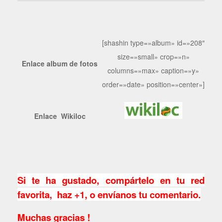
[shashin type=»album» id=»208″
size=»small» crop=»n»
Enlace album de fotos
columns=»max» caption=»y»
order=»date» position=»center»]
Enlace Wikiloc
Si te ha gustado, compártelo en tu red
favorita, haz +1, o envíanos tu comentario.
Muchas gracias !