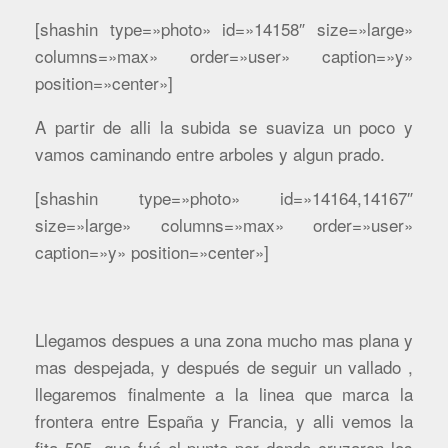
[shashin type=»photo» id=»14158″ size=»large»
columns=»max» order=»user» caption=»y»
position=»center»]
A partir de alli la subida se suaviza un poco y
vamos caminando entre arboles y algun prado.
[shashin type=»photo» id=»14164,14167″
size=»large» columns=»max» order=»user»
caption=»y» position=»center»]
Llegamos despues a una zona mucho mas plana y
mas despejada, y después de seguir un vallado ,
llegaremos finalmente a la linea que marca la
frontera entre España y Francia, y alli vemos la
fita 505, que fué el punto por donde cruzaron los