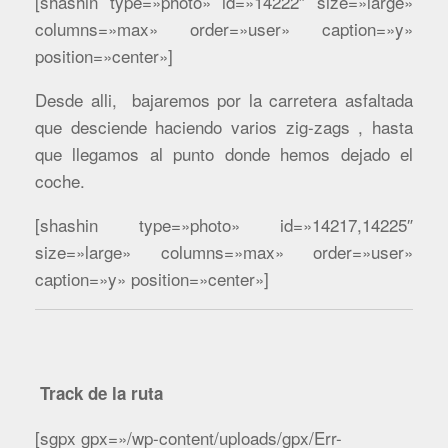
[shashin type=»photo» id=»14222″ size=»large»
columns=»max» order=»user» caption=»y»
position=»center»]
Desde alli, bajaremos por la carretera asfaltada
que desciende haciendo varios zig-zags , hasta
que llegamos al punto donde hemos dejado el
coche.
[shashin type=»photo» id=»14217,14225″
size=»large» columns=»max» order=»user»
caption=»y» position=»center»]
Track de la ruta
[sgpx gpx=»/wp-content/uploads/gpx/Err-