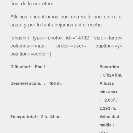
final de la carretera.
Alli nos encontramos con una valla que cierra el
paso, y por lo tanto dejamos ahi el coche.
[shashin type=»photo» id=»14192″ size=»large»
columns=»max» order=»user» caption=»y»
position=»center»]
Dificultad : Fácil
Recorrido
: 6’924 km.
Desnivel acum. : 406 m.
Alturas
mín./máx.
: 2.037 /
2.392 m.
Tiempo total : 2 h. 44 m.
Velocidad
media :
2’47