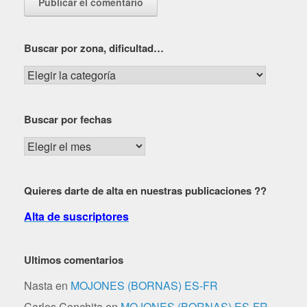
Buscar por zona, dificultad…
Buscar
por
zona,
Buscar por fechas
dificultad…
Buscar
por
fechas
Quieres darte de alta en nuestras publicaciones ??
Alta de suscriptores
Ultimos comentarios
Nasta
en
MOJONES (BORNAS) ES-FR
Carlos Conchita
en
MOJONES (BORNAS) ES-FR