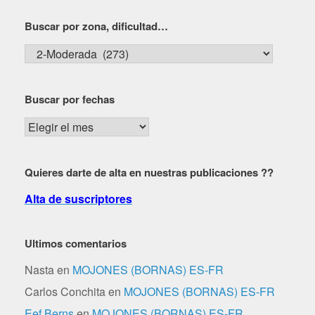
Buscar por zona, dificultad…
Buscar
por
zona,
Buscar por fechas
dificultad…
Buscar
por
fechas
Quieres darte de alta en nuestras publicaciones ??
Alta de suscriptores
Ultimos comentarios
Nasta
en
MOJONES (BORNAS) ES-FR
Carlos Conchita
en
MOJONES (BORNAS) ES-FR
Eef Berns
en
MOJONES (BORNAS) ES-FR