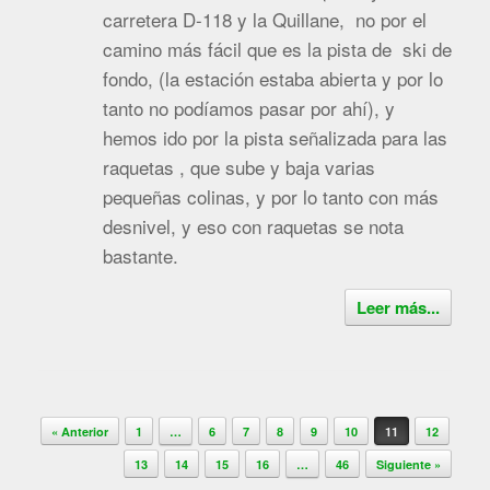
carretera D-118 y la Quillane, no por el
camino más fácil que es la pista de ski de
fondo, (la estación estaba abierta y por lo
tanto no podíamos pasar por ahí), y
hemos ido por la pista señalizada para las
raquetas , que sube y baja varias
pequeñas colinas, y por lo tanto con más
desnivel, y eso con raquetas se nota
bastante.
Leer más...
Navegador de artículos
« Anterior
1
…
6
7
8
9
10
11
12
13
14
15
16
…
46
Siguiente »