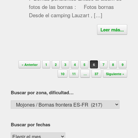
fotos de las bornas : Fotos bornas
Desde el camping Lauzart , […]
Leer más...
Navegador de artículos
« Anterior
1
2
3
4
5
6
7
8
9
10
11
…
37
Siguiente »
Buscar por zona, dificultad…
Buscar
por
zona,
Buscar por fechas
dificultad…
Buscar