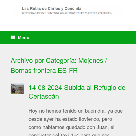
Saltar
al
contenido
Menú
Archivo por Categoría:
Mojones /
Bornas frontera ES-FR
14-08-2024-Subida al Refugio de
Certascán
Hoy no hemos tenido un buen día, ya que
desde ayer ha estado lloviendo, pero
como habíamos quedado con Juan, el
conductor del taxi 4×4 para que nos