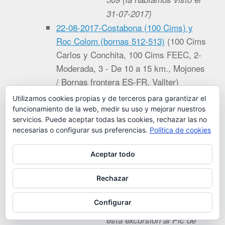
31-07-2017)
22-08-2017-Costabona (100 Cims) y
Roc Colom (bornas 512-513)
(
100 Cims
Carlos y Conchita, 100 Cims FEEC, 2-
Moderada, 3 - De 10 a 15 km., Mojones
/ Bornas frontera ES-FR, Vallter
)
Subida al Costabona y
Utilizamos cookies propias y de terceros para garantizar el
localización de las bornas
funcionamiento de la web, medir su uso y mejorar nuestros
servicios. Puede aceptar todas las cookies, rechazar las no
512 y 513
necesarias o configurar sus preferencias.
Política de cookies
29-07-2017-Pic de Montmalús (100
Cims)
(
100 Cims Carlos y Conchita,
Aceptar todo
100 Cims FEEC, 2 - De 5 a 10 km., 2-
Moderada, Andorra
)
Rechazar
Desde la estación de ski
Configurar
de Grau Roig iniciamos
esta excursión al Pic de