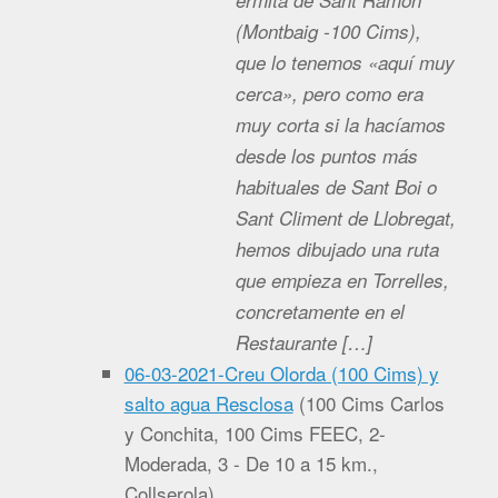
ermita de Sant Ramón
(Montbaig -100 Cims),
que lo tenemos «aquí muy
cerca», pero como era
muy corta si la hacíamos
desde los puntos más
habituales de Sant Boi o
Sant Climent de Llobregat,
hemos dibujado una ruta
que empieza en Torrelles,
concretamente en el
Restaurante […]
06-03-2021-Creu Olorda (100 Cims) y
salto agua Resclosa
(
100 Cims Carlos
y Conchita, 100 Cims FEEC, 2-
Moderada, 3 - De 10 a 15 km.,
Collserola
)