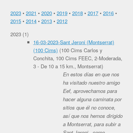
2023
•
2021
•
2020
•
2019
•
2018
•
2017
•
2016
•
2015
•
2014
•
2013
•
2012
2023
(
1
)
16-03-2023-Sant Jeroni (Montserrat)
(100 Cims)
(
100 Cims Carlos y
Conchita, 100 Cims FEEC, 2-Moderada,
3 - De 10 a 15 km., Montserrat
)
En estos días en que nos
ha visitado nuestro amigo
Eef, aprovechamos para
hacer alguna caminata por
sitios que él no conoce,
así que nos hemos dirigido
a Montserrat, para subir a
Sant Jeroni, como