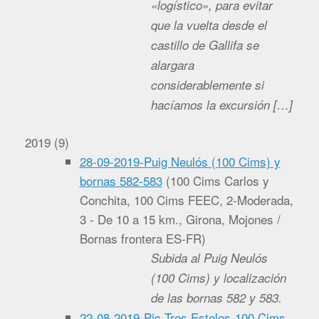
«logístico», para evitar
que la vuelta desde el
castillo de Gallifa se
alargara
considerablemente si
hacíamos la excursión […]
2019
(
9
)
28-09-2019-Puig Neulós (100 Cims) y
bornas 582-583
(
100 Cims Carlos y
Conchita, 100 Cims FEEC, 2-Moderada,
3 - De 10 a 15 km., Girona, Mojones /
Bornas frontera ES-FR
)
Subida al Puig Neulós
(100 Cims) y localización
de las bornas 582 y 583.
22-08-2019-Pic Tres Esteles-100 Cims